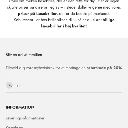
i tvivl om hvilken læsebrille, der er den rette for dig. Her er ingen
skjulte priser på dyre brilleglas – i stedet skilter vi gerne med vores
priser på læsebriller
, der er de bedste på markedet.
Køb læsebriller hos brillebiksen.dk – så er du sikret
billige
læsebriller i høj kvalitet!
Bliv en del af familien
Tilmeld dig voresnyhedsbrev for at modtage en
rabatkode på 20%
Abonnér
E-mail
INFORMATION
Leveringsinformationer
Kontakt os