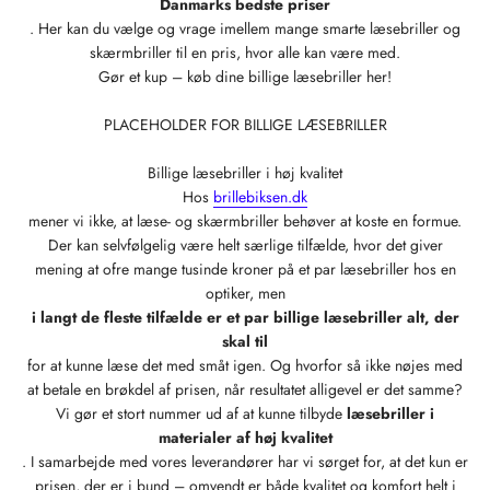
Danmarks bedste priser
. Her kan du vælge og vrage imellem mange smarte læsebriller og
skærmbriller til en pris, hvor alle kan være med.
Gør et kup – køb dine billige læsebriller her!
PLACEHOLDER FOR BILLIGE LÆSEBRILLER
Billige læsebriller i høj kvalitet
Hos
brillebiksen.dk
mener vi ikke, at læse- og skærmbriller behøver at koste en formue.
Der kan selvfølgelig være helt særlige tilfælde, hvor det giver
mening at ofre mange tusinde kroner på et par læsebriller hos en
optiker, men
i langt de fleste tilfælde er et par billige læsebriller alt, der
skal til
for at kunne læse det med småt igen. Og hvorfor så ikke nøjes med
at betale en brøkdel af prisen, når resultatet alligevel er det samme?
Vi gør et stort nummer ud af at kunne tilbyde
læsebriller i
materialer af høj kvalitet
. I samarbejde med vores leverandører har vi sørget for, at det kun er
prisen, der er i bund – omvendt er både kvalitet og komfort helt i