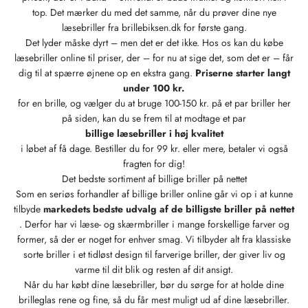
top. Det mærker du med det samme, når du prøver dine nye
læsebriller fra brillebiksen.dk for første gang.
Det lyder måske dyrt – men det er det ikke. Hos os kan du købe
læsebriller online til priser, der – for nu at sige det, som det er – får
dig til at spærre øjnene op en ekstra gang.
Priserne starter langt
under 100 kr.
for en brille, og vælger du at bruge 100-150 kr. på et par briller her
på siden, kan du se frem til at modtage et par
billige læsebriller i høj kvalitet
i løbet af få dage. Bestiller du for 99 kr. eller mere, betaler vi også
fragten for dig!
Det bedste sortiment af billige briller på nettet
Som en seriøs forhandler af billige briller online går vi op i at kunne
tilbyde
markedets bedste udvalg af de billigste briller på nettet
. Derfor har vi læse- og skærmbriller i mange forskellige farver og
former, så der er noget for enhver smag. Vi tilbyder alt fra klassiske
sorte briller i et tidløst design til farverige briller, der giver liv og
varme til dit blik og resten af dit ansigt.
Når du har købt dine læsebriller, bør du sørge for at holde dine
brilleglas rene og fine, så du får mest muligt ud af dine læsebriller.