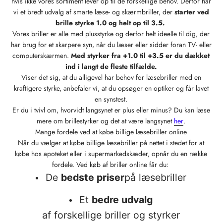
hvis ikke vores sortiment lever op til de forskellige behov. Derfor har
vi et bredt udvalg af smarte læse- og skærmbriller, der
starter ved
brille styrke 1.0 og helt op til 3.5.
Vores briller er alle med plusstyrke og derfor helt ideelle til dig, der
har brug for et skarpere syn, når du læser eller sidder foran TV- eller
computerskærmen.
Med styrker fra +1.0 til +3.5 er du dækket
ind i langt de fleste tilfælde.
Viser det sig, at du alligevel har behov for læsebriller med en
kraftigere styrke, anbefaler vi, at du opsøger en optiker og får lavet
en synstest.
Er du i tvivl om, hvorvidt langsynet er plus eller minus? Du kan læse
mere om brillestyrker og det at være langsynet
her
.
Mange fordele ved at købe billige læsebriller online
Når du vælger at købe billige læsebriller på nettet i stedet for at
købe hos apoteket eller i supermarkedskæder, opnår du en række
fordele. Ved køb af briller online får du:
De
bedste priser
på læsebriller
Et
bedre udvalg
af forskellige briller og styrker