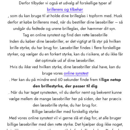

Derfor tilbyder vi også et udvalg af forskellige typer af
brillerens og tilbehør
, som du kan bruge til at holde dine brilleglas i topform med. Husk
derfor at købe brillerens med, når du bestiller dine læsebriller – så
undgår du fedtede og urene brilleglas, der hæmmer dit syn.
Tag en online synstest og find den rette læsebrille
Inden du køber dine læsebriller, er det vigtigt at få styr på hvilken
brille styrke, du har brug for. Læsebriller findes i flere forskellige
styrker, og vælger du en forkert styrke, kan du risikere, at du ikke får
det optimale ud af dine læsebriller.
Hvis du ikke ved hvilken styrke, dine læsebriller skal have, kan du
bruge vores
online synstest
. Her kan du på mindre end 60 sekunder finde frem til
lige netop
den brillestyrke, der passer til dig
. Når du har taget synstesten, vil du derfor nemt og bekvemt kunne
vælge mellem de mange læsebriller her på siden, der har præcis
den læsebrille styrke, du har brug for.
Billige læsebriller med forskellig styrke
Med vores online synstest vil vi gerne slå et slag for, at alle bruger
billige læsebriller med den rette styrke. Det hjælper dog ikke noget,