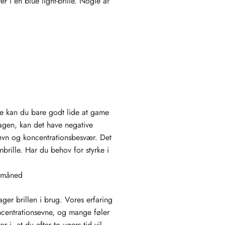
 i en blue light-brille. Nogle af
e kan du bare godt lide at game
dagen, kan det have negative
 søvn og koncentrationsbesvær. Det
brille. Har du behov for styrke i
e måned
ger brillen i brug. Vores erfaring
oncentrationsevne, og mange føler
i, at du efter to ugers tid vil