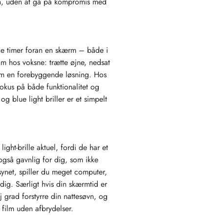
ten, uden at gå på kompromis med
ge timer foran en skærm – både i
m hos voksne: trætte øjne, nedsat
som en forebyggende løsning. Hos
fokus på både funktionalitet og
g blue light briller er et simpelt
ght-brille aktuel, fordi de har et
også gavnlig for dig, som ikke
ynet, spiller du meget computer,
 dig. Særligt hvis din skærmtid er
grad forstyrre din nattesøvn, og
 film uden afbrydelser.