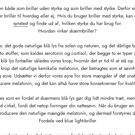
n både som briller uden styrke og som briller med styrke. Derfor e
er briller til hverdag eller ej. Hvis du bruger briller med styrke, k
synstest
og finde ud af, hvilken styrke du har brug for.
Hvordan virker skærmbriller?
lys: det gode naturlige blå lys fra solen og naturen, og det dårlige 
 to stoffer, som kaldes serotonin og cortisol, der begge to er typer 
 blå lys fortæller således vores krop, hvornår det er tid til at stå 
es krop det naturlige kemikalie melatonin, der betragtes som et søvn
o og sove. Udsætter vi derfor vores øjne for store mængder af det u
ucere melatonin, og det kan altså have store konsekvenser for kval
øles som en fordel at skærmens blå lys gør dig lidt mindre træt, me
cirkel, fordi det netop forringer din nattesøvn. Når du bruger en blu
producere den naturlige mængde melatonin, og dermed forstyrres 
Fordele ved blue light-briller