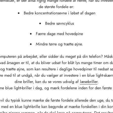
skuet, er der altså rigtig mange fordele at hente, når du investerer
de største fordele er:
Bedre koncentrationsevne i løbet af dagen
Bedre søvncyklus
Færre dage med hovedpine
Mindre tørre og trætte øjne.
mputeren på arbejdet, eller sidder du meget på din telefon? Måsk
d årsagen er til, at du bliver udsat for blåt lys mange timer om 
e og trætte øjne, som kan resultere i daglige hovedpiner til nedsat
 med til at undgå, når du vælger at investere i en blue light-skærm
dine briller, kan du se vores udvalg af
læsebriller
.
ne blue light-briller i dag, og mærk fordelene inden for den først
 vil du typisk kunne mærke de første fordele allerede den uge, du ta
e med en blue light-brille kan begynde at mærke forskellen i din k
nibe øjnene sammen, når de skal læse på computeren. Det resulterer 