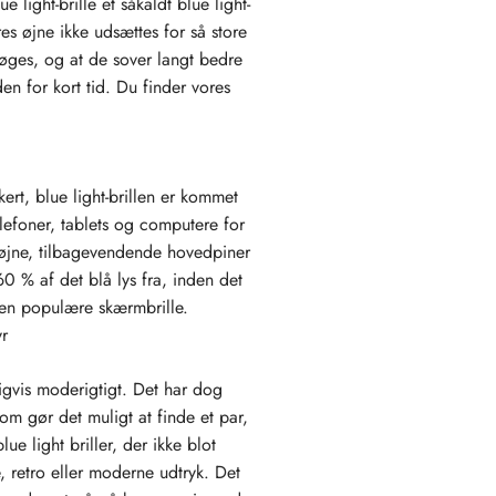
 light-brille et såkaldt blue light-
res øjne ikke udsættes for så store
øges, og at de sover langt bedre
en for kort tid. Du finder vores
ert, blue light-brillen er kommet
lefoner, tablets og computere for
e øjne, tilbagevendende hovedpiner
 60 % af det blå lys fra, inden det
den populære skærmbrille.
yr
gvis moderigtigt. Det har dog
som gør det muligt at finde et par,
ue light briller, der ikke blot
, retro eller moderne udtryk. Det