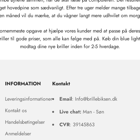
get hovedpine som sædvanligt. Efter tre uger melder mange tilbag
er en måned vil du mærke, at du vågner langt mere udhvilet om mo
 fornemmeste opgave at hjælpe vores kunder med at passe på deres
riller til gode priser, som alle kan følge med på. Køb din blue light
modtag dine nye briller inden for 2-5 hverdage.
INFORMATION
Kontakt
Leveringsinformationer
Email
: Info@brillebiksen.dk
Kontakt os
Live chat:
Man - Søn
Handelsbetingelser
CVR
: 39145863
Anmeldelser