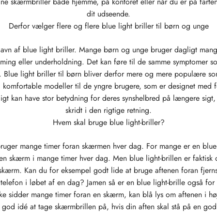

dine skærmbriller både hjemme, på kontoret eller når du er på far
dit udseende.
Derfor vælger flere og flere blue light briller til børn og unge
 gavn af blue light briller. Mange børn og unge bruger dagligt man
ming eller underholdning. Det kan føre til de samme symptomer so
 Blue light briller til børn bliver derfor mere og mere populære 
 og komfortable modeller til de yngre brugere, som er designet med 
gt kan have stor betydning for deres synshelbred på længere sigt, o
skridt i den rigtige retning.
Hvem skal bruge blue light-briller?
m bruger mange timer foran skærmen hver dag. For mange er en blue li
 en skærm i mange timer hver dag. Men blue light-brillen er faktisk 
skærm. Kan du for eksempel godt lide at bruge aftenen foran fjerns
elefon i løbet af en dag? Jamen så er en blue light-brille også for
e sidder mange timer foran en skærm, kan blå lys om aftenen i høj 
 god idé at tage skærmbrillen på, hvis din aften skal stå på en god