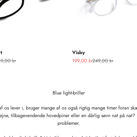
t
Visby
rmalpris
Salgspris
Normalpris
9,00 kr
199,00 kr
249,00 kr
Blue light-briller
af os lever i, bruger mange af os også rigtig mange timer foran s
jne, tilbagevendende hovedpiner eller en dårlig søvn nat på nat? S
problemer.