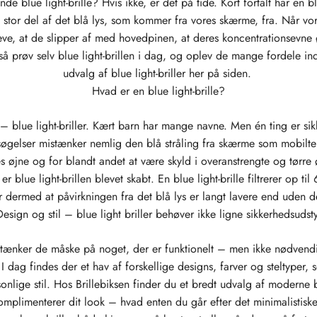
 blue light-brille? Hvis ikke, er det på tide. Kort fortalt har en blue
 en stor del af det blå lys, som kommer fra vores skærme, fra. Når vo
ve, at de slipper af med hovedpinen, at deres koncentrationsevne 
så prøv selv blue light-brillen i dag, og oplev de mange fordele ind
udvalg af blue light-briller her på siden.
Hvad er en blue light-brille?
 blue light-briller. Kært barn har mange navne. Men én ting er sikk
ersøgelser mistænker nemlig den blå stråling fra skærme som mobilte
es øjne og for blandt andet at være skyld i overanstrengte og tørr
r blue light-brillen blevet skabt. En blue light-brille filtrerer op til
 dermed at påvirkningen fra det blå lys er langt lavere end uden 
esign og stil – blue light briller behøver ikke ligne sikkerhedsudst
 tænker de måske på noget, der er funktionelt – men ikke nødvendi
 I dag findes der et hav af forskellige designs, farver og steltyper, 
sonlige stil. Hos Brillebiksen finder du et bredt udvalg af moderne bl
mplimenterer dit look – hvad enten du går efter det minimalistiske