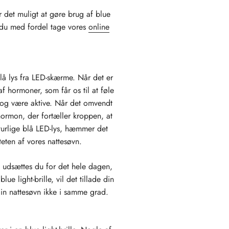
r det muligt at gøre brug af blue
an du med fordel tage vores
online
blå lys fra LED-skærme. Når det er
af hormoner, som får os til at føle
op og være aktive. Når det omvendt
hormon, der fortæller kroppen, at
naturlige blå LED-lys, hæmmer det
iteten af vores nattesøvn.
n udsættes du for det hele dagen,
e light-brille, vil det tillade din
din nattesøvn ikke i samme grad.