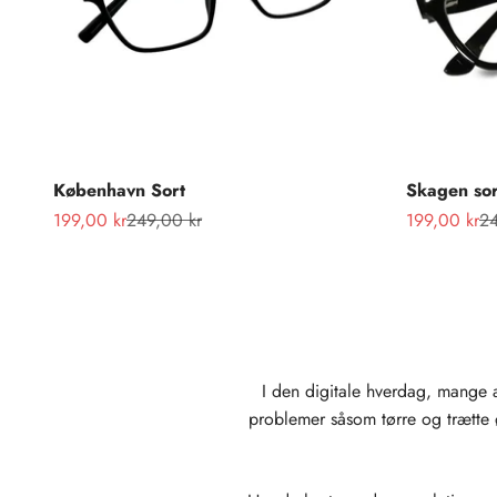
København Sort
Skagen sor
Salgspris
Normalpris
Salgspris
No
199,00 kr
249,00 kr
199,00 kr
24
I den digitale hverdag, mange 
problemer såsom tørre og trætte ø