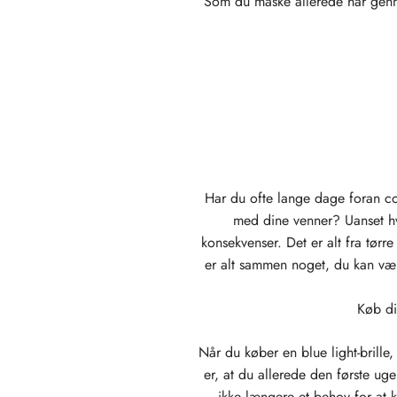
Som du måske allerede har gennem
Har du ofte lange dage foran co
med dine venner? Uanset hva
konsekvenser. Det er alt fra tørr
er alt sammen noget, du kan være
Køb di
Når du køber en blue light-brille,
er, at du allerede den første ug
ikke længere et behov for at k