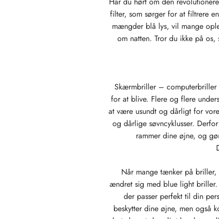
Har du hørt om den revolutionerende
filter, som sørger for at filtrere
mængder blå lys, vil mange ople
om natten. Tror du ikke på os, 
Skærmbriller – computerbriller –
for at blive. Flere og flere und
at være usundt og dårligt for vor
og dårlige søvncyklusser. Derfor e
rammer dine øjne, og gør
D
Når mange tænker på briller,
ændret sig med blue light briller.
der passer perfekt til din per
beskytter dine øjne, men også ko