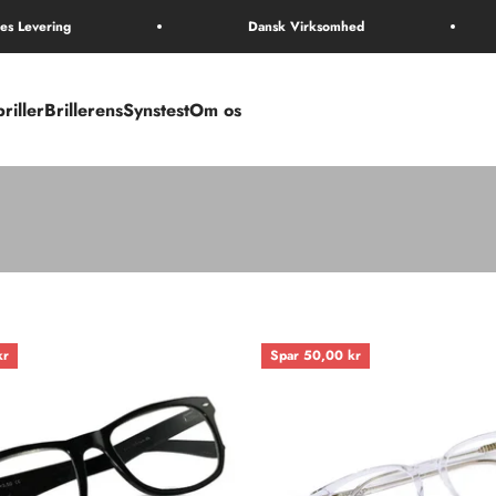
es Levering
Dansk Virksomhed
riller
Brillerens
Synstest
Om os
kr
Spar 50,00 kr